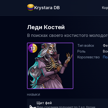
Krystara DB
Ко
Леди Костей
В поисках своего костистого молодог
Тип войск
Фе
13
Роль
Во
Королевство
По
НАВЫКИ
Щит фей
Феи-союзники получают по 2 ед. брони.