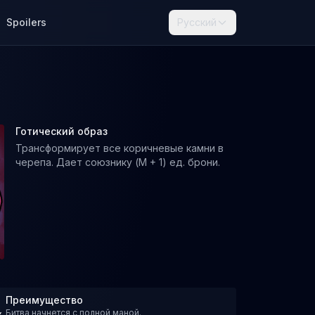
Spoilers
Русский
Готический образ
Трансформирует все коричневые камни в
черепа. Дает союзнику (M + 1) ед. брони.
Преимущество
Битва начнется с полной маной.