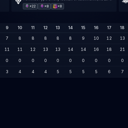
×22
×8
×8
9
10
11
12
13
14
15
16
17
18
7
8
8
8
8
8
9
10
12
13
11
11
12
13
13
14
14
16
18
21
0
0
0
0
0
0
0
0
0
0
3
4
4
4
5
5
5
5
6
7