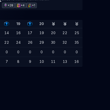
×28
×4
×1
19
20
🥉
🥈
🥇
14
16
17
19
20
22
25
22
24
26
29
30
32
35
0
0
0
0
0
0
0
7
8
9
10
11
13
16