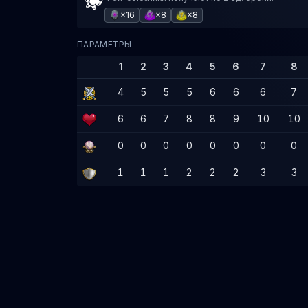
×16
×8
×8
ПАРАМЕТРЫ
1
2
3
4
5
6
7
8
4
5
5
5
6
6
6
7
6
6
7
8
8
9
10
10
0
0
0
0
0
0
0
0
1
1
1
2
2
2
3
3