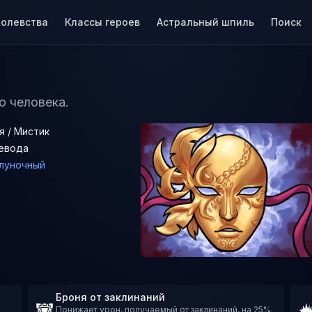
ролевства
Классы героев
Астральный шпиль
Поиск
о человека.
я / Мистик
евода
луночный
Броня от заклинаний
Понижает урон, получаемый от заклинаний, на 25%.