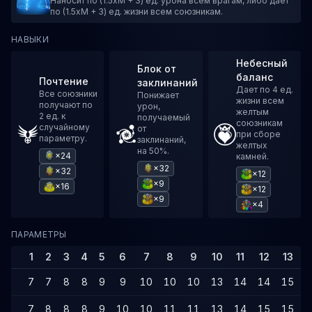
Наносит по (1.5xM + 3) ед. урона всем врагам, либо дает
по (1.5xM + 3) ед. жизни всем союзникам.
НАВЫКИ
Небесный
Блок от
баланс
Почтение
заклинаний
Дает по 4 ед.
Все союзники
Понижает
жизни всем
получают по
урон,
желтым
2 ед. к
получаемый
союзникам
случайному
от
при сборе
параметру.
заклинаний,
желтых
на 50%.
×24
камней.
×32
×32
×12
×9
×16
×12
×9
×4
ПАРАМЕТРЫ
1
2
3
4
5
6
7
8
9
10
11
12
13
1
7
7
8
8
9
9
10
10
10
13
14
14
15
1
7
8
8
8
9
10
10
11
11
13
14
15
15
1