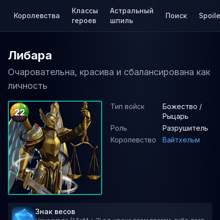
Классы
Астральный
Королевства
Поиск
Spoile
героев
шпиль
Либара
Очаровательна, красива и сбалансирована как
личность
Тип войск
Божество /
22
Рыцарь
Роль
Разрушитель
Королевство
Вайтхельм
Знак весов