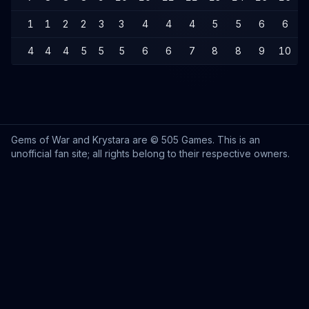
1
1
2
2
3
3
4
4
4
5
5
6
6
4
4
4
5
5
5
6
6
7
8
8
9
10
1
Gems of War and Krystara are © 505 Games. This is an
unofficial fan site; all rights belong to their respective owners.