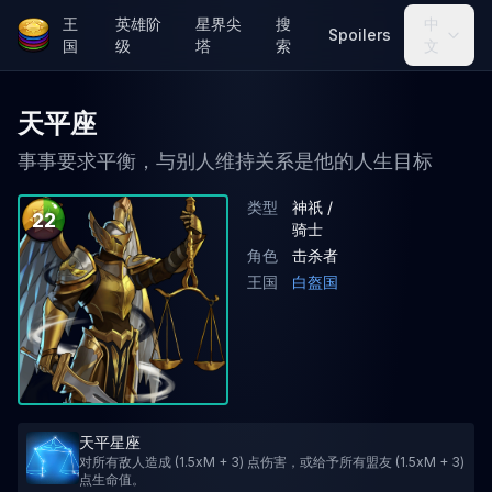
王
英雄阶
星界尖
搜
中
Spoilers
国
级
塔
索
文
天平座
事事要求平衡，与别人维持关系是他的人生目标
类型
神祇 /
22
骑士
角色
击杀者
王国
白盔国
天平星座
对所有敌人造成 (1.5xM + 3) 点伤害，或给予所有盟友 (1.5xM + 3)
点生命值。