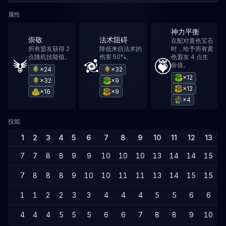
属性
神力平衡
崇敬
法术阻碍
在配对黄色宝石
所有盟友获得 2
降低来自法术的
时，给予所有黄
点随机技能值。
伤害 50%。
色盟友 4 点生
命值。
×24
×32
×12
×32
×9
×12
×16
×9
×4
技能
1
2
3
4
5
6
7
8
9
10
11
12
13
1
7
7
8
8
9
9
10
10
10
13
14
14
15
1
7
8
8
8
9
10
10
11
11
13
14
15
15
1
1
1
2
2
3
3
4
4
4
5
5
6
6
4
4
4
5
5
5
6
6
7
8
8
9
10
1