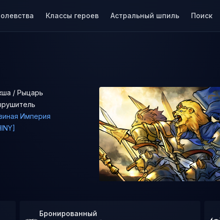
ролевства
Классы героев
Астральный шпиль
Поиск
кша / Рыцарь
зрушитель
виная Империя
HINY]
Бронированный