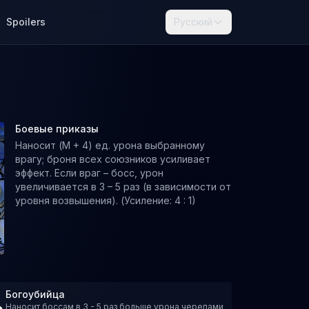
Spoilers
Русский
Боевые приказы
Наносит (M + 4) ед. урона выбранному
врагу; броня всех союзников усиливает
эффект. Если враг – босс, урон
увеличивается в 3 – 5 раз (в зависимости от
уровня возвышения). (Усиление: 4 : 1)
Богоубийца
Наносит боссам в 3 - 5 раз больше урона черепами