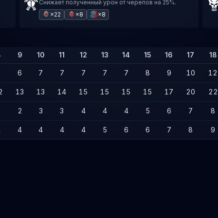
Снижает полученный урон от черепов на 25%.
×22
×8
×8
8
9
10
11
12
13
14
15
16
17
18
6
6
7
7
7
7
7
8
9
10
12
2
13
13
14
15
15
15
15
17
20
22
2
2
3
3
4
4
4
5
6
7
8
4
4
4
4
4
5
6
6
7
8
9