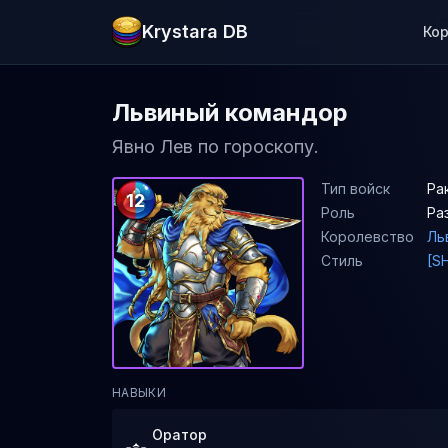
Krystara DB
Ко
Львиный командор
Явно Лев по гороскопу.
Тип войск
Ра
12
Роль
Ра
Королевство
Ль
Стиль
[S
НАВЫКИ
Оратор