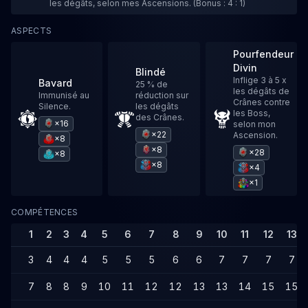
les dégâts, selon mes Ascensions. (Bonus : 4 : 1)
ASPECTS
Pourfendeur
Divin
Blindé
Inflige 3 à 5 x
Bavard
25 % de
les dégâts de
Immunisé au
réduction sur
Crânes contre
Silence.
les dégâts
les Boss,
des Crânes.
×16
selon mon
×22
Ascension.
×8
×8
×28
×8
×8
×4
×1
COMPÉTENCES
1
2
3
4
5
6
7
8
9
10
11
12
13
3
4
4
4
5
5
5
6
6
7
7
7
7
7
8
8
9
10
11
12
12
13
13
14
15
15