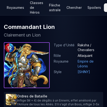
Classes
Flèche
Royaumes
de
Chercher
Spoilers
astrale
Héros
Commandant Lion
Clairement un Lion
Type d'Unité
Raksha /
12
Chevaliers
Rôle
Attaquant
Royaume
Empire de
Léonis
Style
[SHINY]
Ordres de Bataille
Inflige (M + 4) de dégâts à un Ennemi, effet amélioré par
l'Armure de tous les Alliés. S'il s'agit d'un Boss, inflige 3-5x