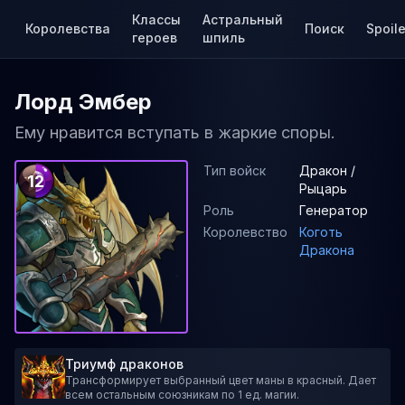
Классы
Астральный
Королевства
Поиск
Spoile
героев
шпиль
Лорд Эмбер
Ему нравится вступать в жаркие споры.
Тип войск
Дракон /
12
Рыцарь
Роль
Генератор
Королевство
Коготь
Дракона
Триумф драконов
Трансформирует выбранный цвет маны в красный. Дает
всем остальным союзникам по 1 ед. магии.