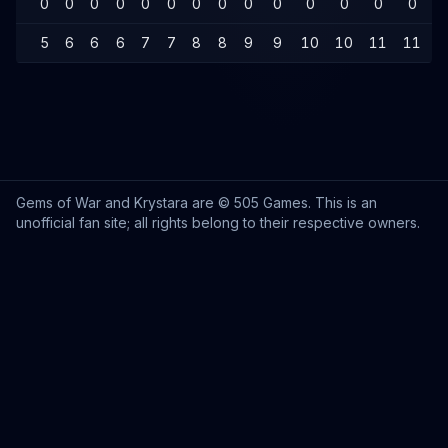
0
0
0
0
0
0
0
0
0
0
0
0
0
0
5
6
6
6
7
7
8
8
9
9
10
10
11
11
1
Gems of War and Krystara are © 505 Games. This is an
unofficial fan site; all rights belong to their respective owners.