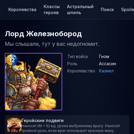
Классы
Астральный
Королевства
Поиск
Spoile
героев
шпиль
Лорд Железнобород
Мы слышали, тут у вас недогномит.
Тип войск
Гном
12
Роль
Ассасин
Королевство
Казиел
Геройские подвиги
Наносит (M + 6) ед. урона выбранному врагу. Наносит
тройной урон, если враг использует красную ману.