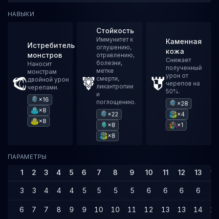
НАВЫКИ
Стойкость
Иммунитет к
Каменная
Истребитель
оглушению,
кожа
монстров
отравлению,
Снижает
болезни,
Наносит
полученный
метке
монстрам
урон от
смерти,
двойной урон
черепов на
ликантропии
черепами.
50%.
и
×16
поглощению.
×28
×8
×22
×4
×8
×8
×1
×8
ПАРАМЕТРЫ
1
2
3
4
5
6
7
8
9
10
11
12
13
14
3
3
4
4
4
5
5
5
5
6
6
6
6
6
6
7
7
8
9
9
10
10
11
12
13
13
14
14