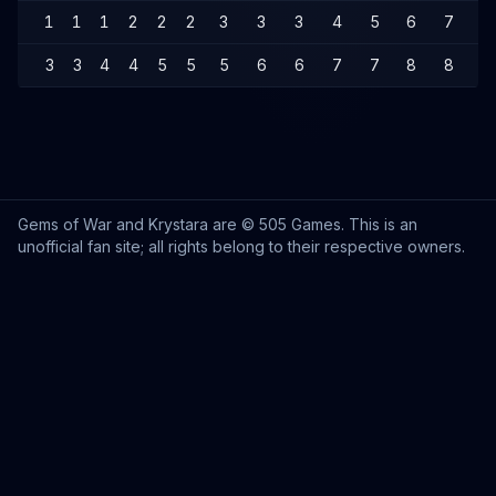
1
1
1
2
2
2
3
3
3
4
5
6
7
8
3
3
4
4
5
5
5
6
6
7
7
8
8
9
Gems of War and Krystara are © 505 Games. This is an
unofficial fan site; all rights belong to their respective owners.