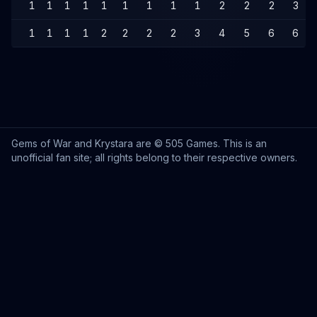
1
1
1
1
1
1
1
1
1
2
2
2
3
1
1
1
1
2
2
2
2
3
4
5
6
6
Gems of War and Krystara are © 505 Games. This is an
unofficial fan site; all rights belong to their respective owners.