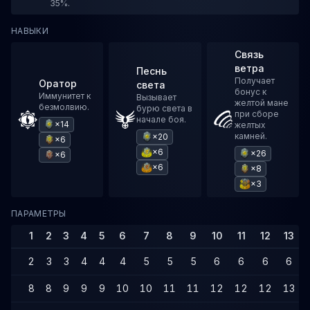
35%.
НАВЫКИ
Связь
ветра
Песнь
Получает
Оратор
света
бонус к
Иммунитет к
Вызывает
желтой мане
безмолвию.
бурю света в
при сборе
начале боя.
×14
желтых
камней.
×20
×6
×6
×26
×6
×6
×8
×3
ПАРАМЕТРЫ
1
2
3
4
5
6
7
8
9
10
11
12
13
2
3
3
4
4
4
5
5
5
6
6
6
6
8
8
9
9
9
10
10
11
11
12
12
12
13