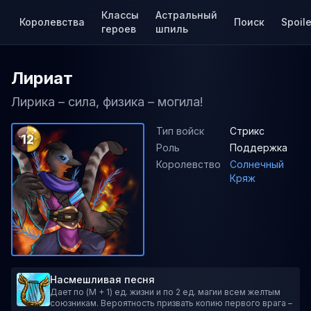
Классы
Астральный
Королевства
Поиск
Spoile
героев
шпиль
Лириат
Лирика – сила, физика – могила!
Тип войск
Стрикс
12
Роль
Поддержка
Королевство
Солнечный
Кряж
Насмешливая песня
Дает по (M + 1) ед. жизни и по 2 ед. магии всем желтым
союзникам. Вероятность призвать копию первого врага –