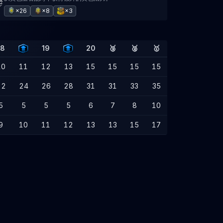
×26
×8
×3
18
19
20
🥉
🥈
🥇
10
11
12
13
15
15
15
15
22
24
26
28
31
31
33
35
5
5
5
5
6
7
8
10
9
10
11
12
13
13
15
17