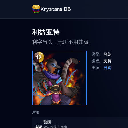
Krystara DB
利益亚特
利字当头，无所不用其极。
类型
鸟族
12
角色
支持
王国
日冕
属性
警醒
对沉默状态免疫。