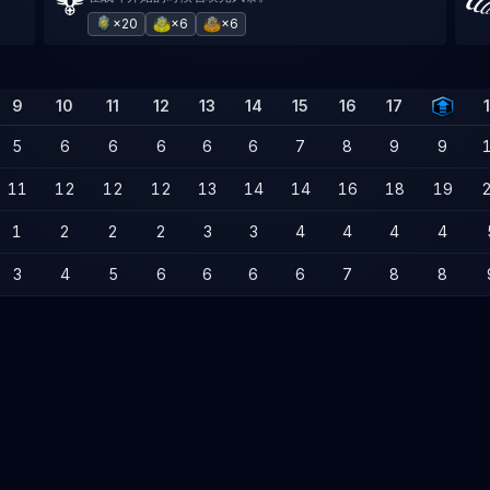
×20
×6
×6
9
10
11
12
13
14
15
16
17
5
6
6
6
6
6
7
8
9
9
11
12
12
12
13
14
14
16
18
19
1
2
2
2
3
3
4
4
4
4
3
4
5
6
6
6
6
7
8
8