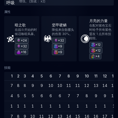
增强。 (加成： x2)
属性
月亮的力量
暗之歌
坚甲硬鳞
在配对紫色宝石
在战斗开始的时
降低来自骷髅头
时给予所有紫色
候召唤暗风暴。
的伤害 30%。
盟友 1 点所有技
能组。
×24
×32
×12
×32
×9
×12
×16
×9
×4
技能
1
2
3
4
5
6
7
8
9
10
11
12
13
7
8
8
9
9
10
10
11
11
12
13
14
14
4
5
5
5
6
6
6
7
7
8
9
9
10
1
1
1
1
1
1
1
1
1
1
1
1
1
7
8
9
10
11
12
13
14
15
16
16
17
18