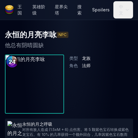
王
英雄阶
星界尖
搜
中
Spoilers
国
级
塔
索
文
永恒的月亮李咏
NPC
他总有阴晴圆缺
类型
龙族
24
角色
法师
永恒的月之呼吸
对所有敌人造成 (1.5xM + 6) 点伤害。将 5 颗紫色宝石转换成紫色
龙宝石。有 10% 的几率获得一个额外回合，几率因紫色宝石数而