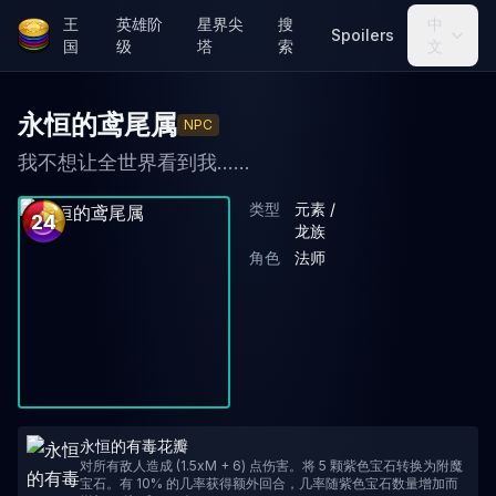
王
英雄阶
星界尖
搜
中
Spoilers
国
级
塔
索
文
永恒的鸢尾属
NPC
我不想让全世界看到我......
类型
元素 /
24
龙族
角色
法师
永恒的有毒花瓣
对所有敌人造成 (1.5xM + 6) 点伤害。将 5 颗紫色宝石转换为附魔
宝石。有 10% 的几率获得额外回合，几率随紫色宝石数量增加而