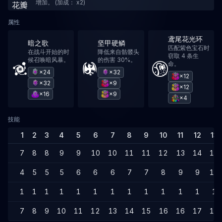
增加。 (加成： x2)
属性
鸢尾花光环
暗之歌
坚甲硬鳞
匹配紫色宝石时
在战斗开始的时
降低来自骷髅头
窃取 4 条生
候召唤暗风暴。
的伤害 30%。
命。
×24
×32
×12
×32
×9
×12
×16
×9
×4
技能
1
2
3
4
5
6
7
8
9
10
11
12
13
7
8
8
9
9
10
10
11
11
12
13
14
14
4
5
5
5
6
6
6
7
7
8
9
9
10
1
1
1
1
1
1
1
1
1
1
1
1
1
7
8
9
10
11
12
13
14
15
16
16
17
18