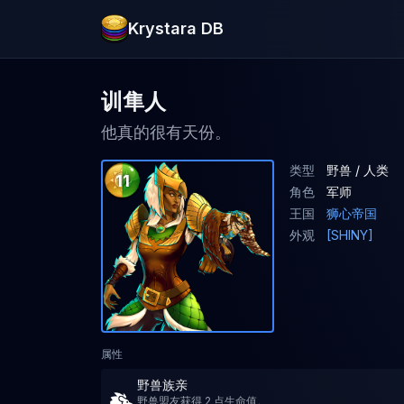
Krystara DB
训隼人
他真的很有天份。
类型
野兽 / 人类
11
角色
军师
王国
狮心帝国
外观
[SHINY]
属性
野兽族亲
野兽盟友获得 2 点生命值。