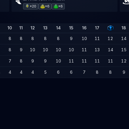
×20
×6
×6
9
10
11
12
13
14
15
16
17
18
7
8
8
8
8
8
9
10
11
12
14
7
8
9
10
10
10
10
11
13
14
15
6
7
8
9
9
10
11
11
11
11
12
4
4
4
4
5
6
6
7
8
8
9