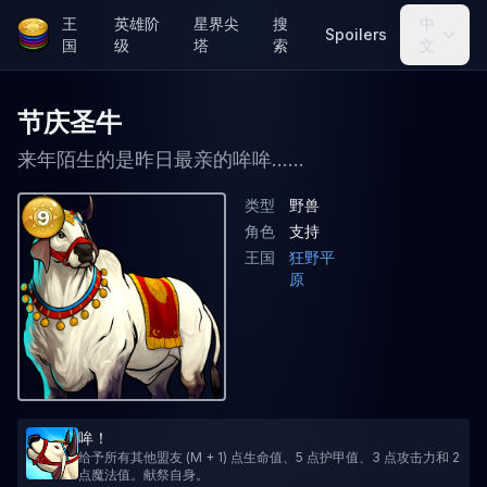
王
英雄阶
星界尖
搜
中
Spoilers
国
级
塔
索
文
节庆圣牛
来年陌生的是昨日最亲的哞哞......
类型
野兽
9
角色
支持
王国
狂野平
原
哞！
给予所有其他盟友 (M + 1) 点生命值、5 点护甲值、3 点攻击力和 2
点魔法值。献祭自身。