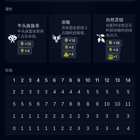
属性
自然灵链
崇敬
牛头族族亲
在配对绿色宝石
所有盟友获得 2
时获得额外的绿
牛头族盟友获得
点随机技能值。
色法力。
2 点生命值。
×14
×18
×10
×4
×4
×4
×4
×1
技能
1
2
3
4
5
6
7
8
9
10
11
12
13
14
1
2
2
3
3
3
4
4
4
4
5
5
5
5
5
5
5
5
6
7
7
7
8
8
8
9
10
10
11
1
1
1
1
1
2
2
2
2
2
3
3
3
3
3
0
1
1
1
1
1
2
2
3
3
3
3
4
4