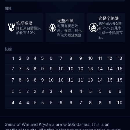
属性
这是个陷阱
无坚不摧
铁壁铜墙
我的回合开始时
对所有状态效
降低来自骷髅头
有 25% 的几率
果、吞噬、狼化
的伤害 50%。
生成一个陷阱宝
和法力燃烧免疫
石。
技能
1
2
3
4
5
6
7
8
9
10
11
12
13
1
7
7
8
8
9
9
10
10
10
13
14
14
15
1
7
8
8
8
9
10
10
11
11
13
14
15
15
1
1
1
2
2
3
3
4
4
4
5
5
6
6
4
4
4
5
5
5
6
6
7
8
8
9
10
1
Gems of War and Krystara are © 505 Games. This is an