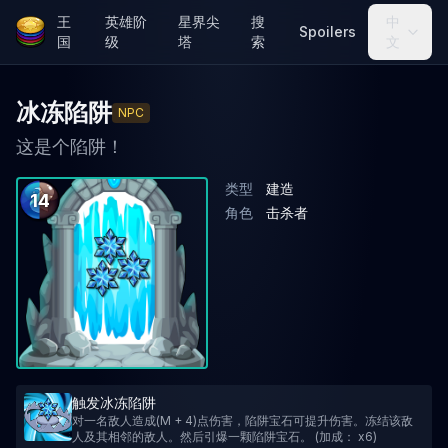
王
英雄阶
星界尖
搜
中
Spoilers
国
级
塔
索
文
冰冻陷阱
NPC
这是个陷阱！
类型
建造
14
角色
击杀者
触发冰冻陷阱
对一名敌人造成(M + 4)点伤害，陷阱宝石可提升伤害。冻结该敌
人及其相邻的敌人。然后引爆一颗陷阱宝石。 (加成： x6)