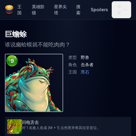
王
英雄阶
星界尖
搜
中
Spoilers
国
级
塔
索
文
巨蟾蜍
谁说癞蛤蟆就不能吃肉肉？
类型
野兽
9
角色
击杀者
王国
黑石
闪电舌击
对 1 名敌人造成 (M + 1) 点伤害并将其拉至首位。