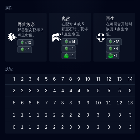
属性
庞然
再生
野兽族亲
在配对 4 或 5
在每回合开始时
颗宝石时，获得
恢复 1 点生命
野兽盟友获得 2
1 点生命值。
值。
点生命值。
×14
×18
×10
×4
×4
×4
×4
×1
技能
1
2
3
4
5
6
7
8
9
10
11
12
13
14
2
2
3
3
3
4
4
4
4
5
5
5
5
5
5
6
6
6
7
7
8
8
9
9
10
11
12
13
1
1
1
1
2
2
2
2
2
3
3
3
3
3
0
1
1
2
2
2
2
3
3
3
3
3
3
3