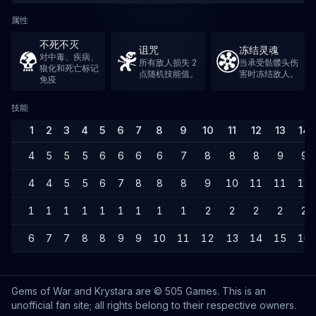
属性
不死不灭
诅咒
冻结灵魂
对中毒、疾病、
所有敌人损失 2
当承受骷髅头伤
狼化和死亡标记
点随机技能值。
害时冻结敌人。
免疫
技能
1
2
3
4
5
6
7
8
9
10
11
12
13
14
4
5
5
5
6
6
6
6
7
8
8
8
9
9
4
4
5
5
6
7
8
8
8
9
10
11
11
11
1
1
1
1
1
1
1
1
1
2
2
2
2
2
6
7
7
8
8
9
9
10
11
12
13
14
15
16
Gems of War and Krystara are © 505 Games. This is an
unofficial fan site; all rights belong to their respective owners.