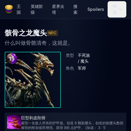
王
英雄阶
星界尖
搜
中
Spoilers
国
级
塔
索
文
骸骨之龙魔头
NPC
什么叫做骨骼清奇，这就是。
类型
不死族
15
/ 魔头
角色
军师
巨型剥皮削骨
摧毁一名敌人所有的护甲值。创造 6 颗骷髅头，创造的骷髅头数因
摧毁的附加值而增强。获得 (M) 点护甲。 (加成： 3 : 1)