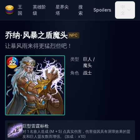
王
英雄阶
星界尖
搜
中
Spoilers
国
级
塔
索
文
乔纳·风暴之盾魔头
NPC
让暴风雨来得更猛烈些吧！
类型
巨人 /
22
魔头
角色
战士
巨型雷霆标枪
对 1 名敌人造成 (M + 5) 点真实伤害，伤害值因具有屏障效果的盟
友和巨人盟友数而增强。 (加成： x10)