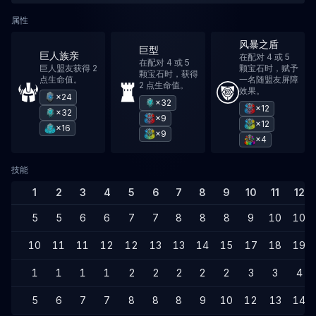
属性
风暴之盾
巨型
巨人族亲
在配对 4 或 5
在配对 4 或 5
巨人盟友获得 2
颗宝石时，赋予
颗宝石时，获得
点生命值。
一名随盟友屏障
2 点生命值。
效果。
×24
×32
×12
×32
×9
×12
×16
×9
×4
技能
1
2
3
4
5
6
7
8
9
10
11
12
5
5
6
6
7
7
8
8
8
9
10
10
10
11
11
12
12
13
13
14
15
17
18
19
1
1
1
1
2
2
2
2
2
3
3
4
5
6
7
7
8
8
8
9
10
12
13
14