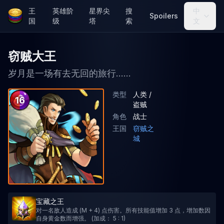
王
英雄阶
星界尖
搜
中
Spoilers
国
级
塔
索
文
窃贼大王
岁月是一场有去无回的旅行......
类型
人类 /
16
盗贼
角色
战士
王国
窃贼之
城
宝藏之王
对一名敌人造成 (M + 4) 点伤害。所有技能值增加 3 点，增加数因
自身黄金数而增强。 (加成： 5 : 1)