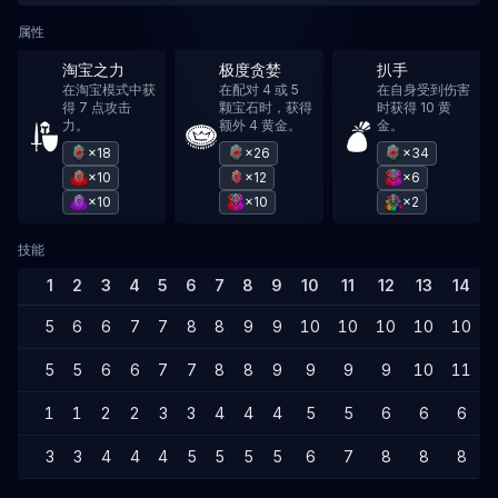
属性
淘宝之力
极度贪婪
扒手
在淘宝模式中获
在配对 4 或 5
在自身受到伤害
得 7 点攻击
颗宝石时，获得
时获得 10 黄
力。
额外 4 黄金。
金。
×18
×26
×34
×10
×12
×6
×10
×10
×2
技能
1
2
3
4
5
6
7
8
9
10
11
12
13
14
5
6
6
7
7
8
8
9
9
10
10
10
10
10
5
5
6
6
7
7
8
8
9
9
9
9
10
11
1
1
2
2
3
3
4
4
4
5
5
6
6
6
3
3
4
4
4
5
5
5
5
6
7
8
8
8