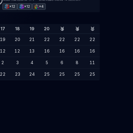
×12
×12
×4
17
18
19
20
🥉
🥈
🥇
19
20
21
22
22
22
22
12
12
13
16
16
16
16
2
3
4
5
6
8
11
22
23
24
25
25
25
25