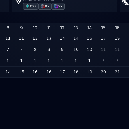
×32
×9
×9
8
9
10
11
12
13
14
15
16
11
11
12
13
14
14
15
17
18
7
7
8
9
9
10
10
11
11
1
1
1
1
1
1
1
2
2
14
15
16
16
17
18
19
20
21