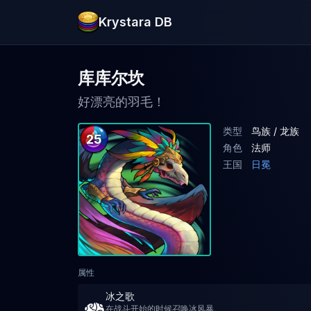
Krystara DB
库库尔坎
好漂亮的羽毛！
类型
鸟族 / 龙族
25
角色
法师
王国
日冕
属性
冰之歌
在战斗开始的时候召唤冰风暴。