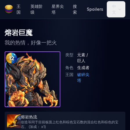
王
英雄阶
星界尖
搜
中
Spoilers
国
级
塔
索
文
熔岩巨魔
我的热情，好像一把火
类型
元素 /
12
巨人
角色
生成者
王国
破碎尖
塔
熔岩热流
创造等同于目前板面上红色和棕色宝石数的混合红色和棕色的宝
石。 (加成： x1)