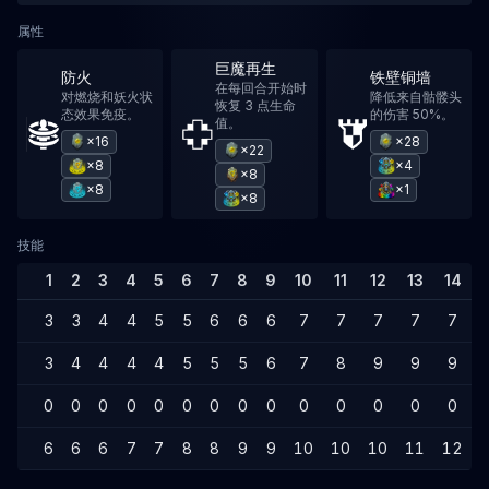
属性
巨魔再生
防火
铁壁铜墙
在每回合开始时
对燃烧和妖火状
降低来自骷髅头
恢复 3 点生命
态效果免疫。
的伤害 50%。
值。
×16
×28
×22
×8
×4
×8
×8
×1
×8
技能
1
2
3
4
5
6
7
8
9
10
11
12
13
14
3
3
4
4
5
5
6
6
6
7
7
7
7
7
3
4
4
4
4
5
5
5
6
7
8
9
9
9
0
0
0
0
0
0
0
0
0
0
0
0
0
0
6
6
6
7
7
8
8
9
9
10
10
10
11
12