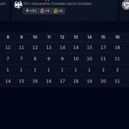
urm.
30% reduzierter Schaden durch Schädel.
×32
×9
×9
8
9
10
11
12
13
14
15
16
11
11
12
13
14
14
15
17
18
7
7
8
9
9
10
10
11
11
1
1
1
1
1
1
1
2
2
14
15
16
16
17
18
19
20
21