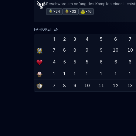
Beschwöre am Anfang des Kampfes einen Lichtst
×24
×32
×16
FÄHIGKEITEN
1
2
3
4
5
6
7
7
8
8
9
9
10
10
4
5
5
5
6
6
6
1
1
1
1
1
1
1
7
8
9
10
11
12
13