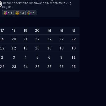
Drachenedelsteine umzuwandeln, wenn mein Zug
beginnt.
×12
×12
×4
17
18
19
20
🥉
🥈
🥇
19
20
21
22
22
22
22
12
12
13
16
16
16
16
2
3
4
5
6
8
11
22
23
24
25
25
25
25