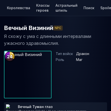
Классы
Астральный
Королевства
Поиск
Spoile
героев
шпиль
Вечный Визиний
NPC
Я схожу с ума с длинными интервалами
ужасного здравомыслия.
Тип войск
Дракон
24
Роль
Маг
Вечный Туман глаз