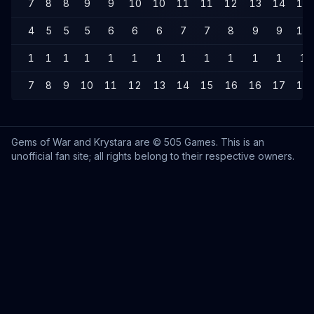
7
8
8
9
9
10
10
11
11
12
13
14
14
4
5
5
5
6
6
6
7
7
8
9
9
10
1
1
1
1
1
1
1
1
1
1
1
1
1
7
8
9
10
11
12
13
14
15
16
16
17
18
Gems of War and Krystara are © 505 Games. This is an
unofficial fan site; all rights belong to their respective owners.