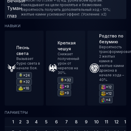
Наносит по (1.5xM + 6) ед. урона всем врагам.
Накладывает на цели проклятье и безмолвие.
Вероятность получить дополнительный ход – 10%;
желтые камни усиливают эффект. (Усиление: x2)
НАВЫКИ
Родство по
безумию
Крепкая
Вероятность
Песнь
чешуя
трансформирова
света
Снижает
2 желтых
Вызывает
полученный
камня в
бурю света в
урон от
желтые камни
начале боя.
черепов на
дракона в
30%.
начале хода –
×24
40%.
×32
×32
×9
×12
×16
×9
×12
×4
ПАРАМЕТРЫ
1
2
3
4
5
6
7
8
9
10
11
12
13