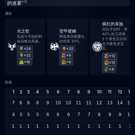
x2)
属性
疯狂的亲族
回合开始时，有
光之歌
坚甲硬鳞
40% 的几率将
在战斗开始的时
降低来自骷髅头
2 个黄色宝石转
候召唤光风暴。
的伤害 30%。
化为黄色龙宝
石。
×24
×32
×32
×9
×12
×16
×9
×12
×4
技能
1
2
3
4
5
6
7
8
9
10
11
12
13
7
8
8
9
9
10
10
11
11
12
13
14
14
4
5
5
5
6
6
6
7
7
8
9
9
10
1
1
1
1
1
1
1
1
1
1
1
1
1