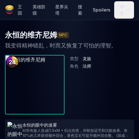
王
英雄阶
星界尖
搜
中
Spoilers
国
级
塔
索
文
永恒的维齐尼姆
NPC
我变得精神错乱，时而又恢复了可怕的理智。
类型
龙族
24
角色
法师
永恒的眼中的迷雾
对所有敌人造成(1.5xM + 6)点伤害，并附加诅咒和沉默效果。有
10%的几率获得额外回合，黄色宝石可提升额外回合数。 (加成：