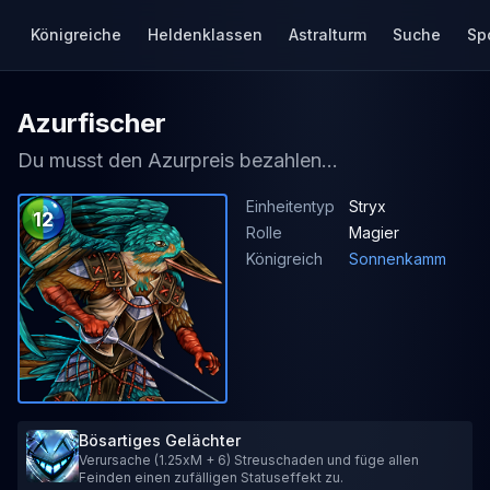
Königreiche
Heldenklassen
Astralturm
Suche
Sp
Azurfischer
Du musst den Azurpreis bezahlen...
Einheitentyp
Stryx
12
Rolle
Magier
Königreich
Sonnenkamm
Bösartiges Gelächter
Verursache (1.25xM + 6) Streuschaden und füge allen
Feinden einen zufälligen Statuseffekt zu.