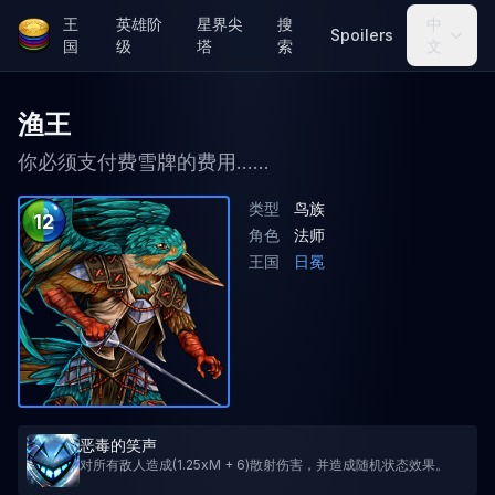
王
英雄阶
星界尖
搜
中
Spoilers
国
级
塔
索
文
渔王
你必须支付费雪牌的费用......
类型
鸟族
12
角色
法师
王国
日冕
恶毒的笑声
对所有敌人造成(1.25xM + 6)散射伤害，并造成随机状态效果。