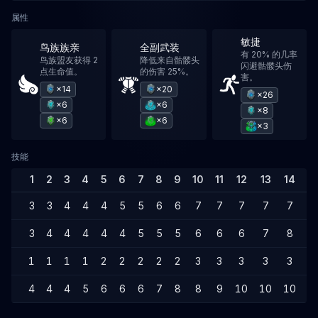
属性
敏捷
鸟族族亲
全副武装
有 20% 的几率
鸟族盟友获得 2
降低来自骷髅头
闪避骷髅头伤
点生命值。
的伤害 25%。
害。
×14
×20
×26
×6
×6
×8
×6
×6
×3
技能
1
2
3
4
5
6
7
8
9
10
11
12
13
14
1
3
3
4
4
4
5
5
6
6
7
7
7
7
7
8
3
4
4
4
4
4
5
5
5
6
6
6
7
8
8
1
1
1
1
2
2
2
2
2
3
3
3
3
3
4
4
4
4
5
6
6
6
7
8
8
9
10
10
10
1