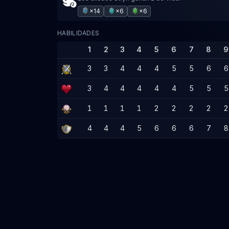
×14
×6
×6
HABILIDADES
1
2
3
4
5
6
7
8
9
3
3
4
4
4
5
5
6
6
3
4
4
4
4
4
5
5
5
1
1
1
1
2
2
2
2
2
4
4
4
5
6
6
6
7
8