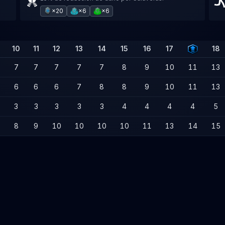
×20
×6
×6
10
11
12
13
14
15
16
17
18
7
7
7
7
7
8
9
10
11
13
6
6
6
7
8
8
9
10
11
13
3
3
3
3
3
4
4
4
4
5
8
9
10
10
10
10
11
13
14
15