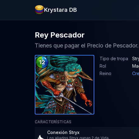
Krystara DB
Rey Pescador
Tienes que pagar el Precio de Pescador.
Tipo de tropa
Str
12
Rol
Ma
Reino
Cre
CARACTERÍSTICAS
Conexión Stryx
Los aliados Stryx ganan 2 de Vida.