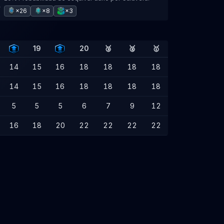
×26
×8
×3
19
20
🥉
🥈
🥇
14
15
16
18
18
18
18
14
15
16
18
18
18
18
5
5
5
6
7
9
12
16
18
20
22
22
22
22