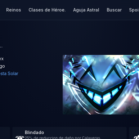
Reinos
Clases de Héroe.
Aguja Astral
Buscar
Spoi
..
yx
go
sta Solar
Blindado
25% de reduccion de daño por Calaveras.