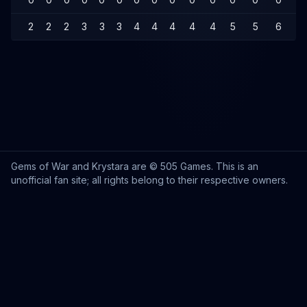
2
2
2
3
3
3
4
4
4
4
4
5
5
6
6
Gems of War and Krystara are © 505 Games. This is an
unofficial fan site; all rights belong to their respective owners.