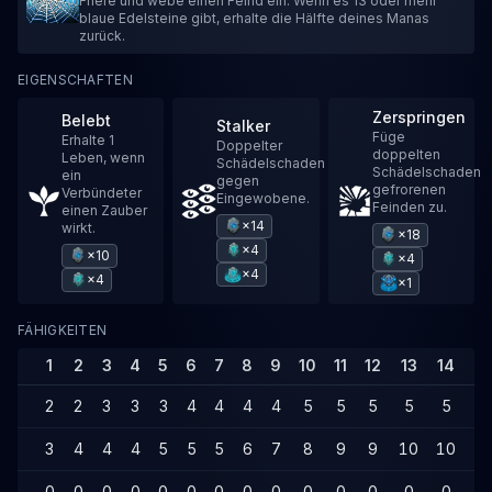
Friere und webe einen Feind ein. Wenn es 13 oder mehr
blaue Edelsteine gibt, erhalte die Hälfte deines Manas
zurück.
EIGENSCHAFTEN
Zerspringen
Belebt
Stalker
Füge
Erhalte 1
Doppelter
doppelten
Leben, wenn
Schädelschaden
Schädelschaden
ein
gegen
gefrorenen
Verbündeter
Eingewobene.
Feinden zu.
einen Zauber
×14
wirkt.
×18
×4
×10
×4
×4
×4
×1
FÄHIGKEITEN
1
2
3
4
5
6
7
8
9
10
11
12
13
14
15
2
2
3
3
3
4
4
4
4
5
5
5
5
5
6
3
4
4
4
5
5
5
6
7
8
9
9
10
10
1
0
0
0
0
0
0
0
0
0
0
0
0
0
0
0