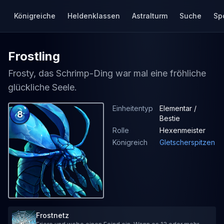
Königreiche
Heldenklassen
Astralturm
Suche
Sp
Frostling
Frosty, das Schrimp-Ding war mal eine fröhliche
glückliche Seele.
Einheitentyp
Elementar /
8
Bestie
Rolle
Hexenmeister
Königreich
Gletscherspitzen
Frostnetz