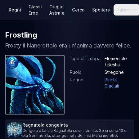
Classi
Guglia
Regni
Cerca
Spoilers
Italiano
Eroe
Astrale
Frostling
Frosty il Nanerottolo era un'anima davvero felice.
Tipo di Truppa
Elementale
8
/ Bestia
Ruolo
Stregone
Regno
Picchi
Glaciali
Ragnatela congelata
Congela e lancia Ragnatela su un nemico. Se ci sono 13 o
più Gemme Blu, ottengo metà del mio Mana indietro.