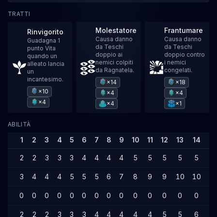
TRATTI
Molestatore
Frantumare
Rinvigorito
Causa danno
Causa danno
Guadagna 1
da Teschi
da Teschi
punto Vita
doppio ai
doppio contro
quando un
nemici colpiti
i nemici
alleato lancia
da Ragnatela.
congelati.
un
incantesimo.
×14
×18
×10
×4
×4
×4
×4
×1
ABILITÀ
1
2
3
4
5
6
7
8
9
10
11
12
13
14
15
2
2
3
3
3
4
4
4
4
5
5
5
5
5
6
3
4
4
4
5
5
5
6
7
8
9
9
10
10
1
0
0
0
0
0
0
0
0
0
0
0
0
0
0
0
2
2
2
3
3
3
4
4
4
4
4
5
5
6
6