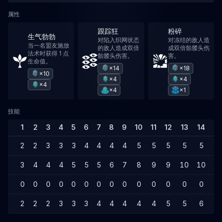
属性
跟踪狂
粉碎
生气勃勃
对陷入织网状态
对冻结的敌人造
当一名盟友施放
的敌人造成双倍
成双倍骷髅头伤
法术时获得 1 点
骷髅头伤害。
害。
生命值。
×14
×18
×10
×4
×4
×4
×4
×1
技能
1
2
3
4
5
6
7
8
9
10
11
12
13
14
15
2
2
3
3
3
4
4
4
4
5
5
5
5
5
6
3
4
4
4
5
5
5
6
7
8
9
9
10
10
1
0
0
0
0
0
0
0
0
0
0
0
0
0
0
0
2
2
2
3
3
3
4
4
4
4
4
5
5
6
6