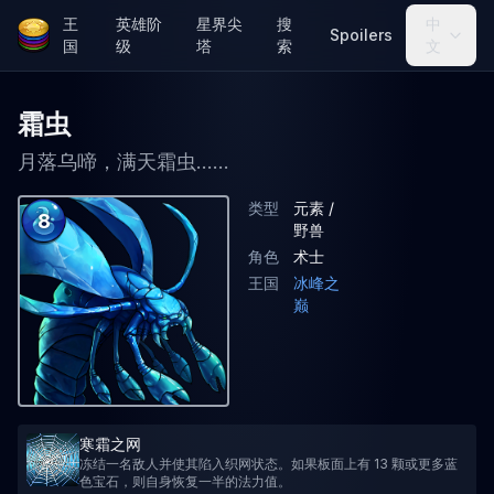
王
英雄阶
星界尖
搜
中
Spoilers
国
级
塔
索
文
霜虫
月落乌啼，满天霜虫......
类型
元素 /
8
野兽
角色
术士
王国
冰峰之
巅
寒霜之网
冻结一名敌人并使其陷入织网状态。如果板面上有 13 颗或更多蓝
色宝石，则自身恢复一半的法力值。