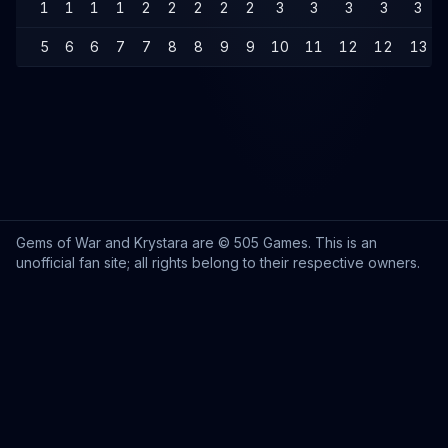
1
1
1
1
2
2
2
2
2
3
3
3
3
3
5
6
6
7
7
8
8
9
9
10
11
12
12
13
Gems of War and Krystara are © 505 Games. This is an
unofficial fan site; all rights belong to their respective owners.