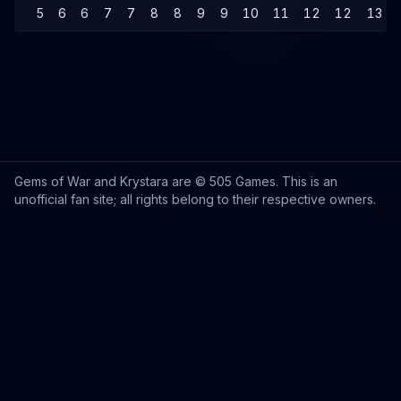
5
6
6
7
7
8
8
9
9
10
11
12
12
13
Gems of War and Krystara are © 505 Games. This is an
unofficial fan site; all rights belong to their respective owners.