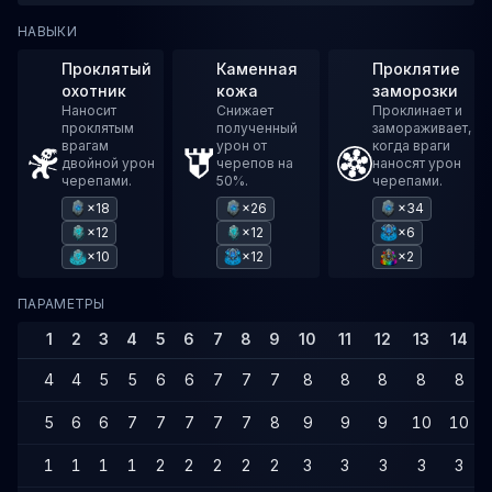
НАВЫКИ
Проклятый
Каменная
Проклятие
охотник
кожа
заморозки
Наносит
Снижает
Проклинает и
проклятым
полученный
замораживает,
врагам
урон от
когда враги
двойной урон
черепов на
наносят урон
черепами.
50%.
черепами.
×18
×26
×34
×12
×12
×6
×10
×12
×2
ПАРАМЕТРЫ
1
2
3
4
5
6
7
8
9
10
11
12
13
14
4
4
5
5
6
6
7
7
7
8
8
8
8
8
5
6
6
7
7
7
7
7
8
9
9
9
10
10
1
1
1
1
2
2
2
2
2
3
3
3
3
3