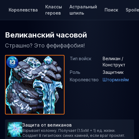
Классы
Астральный
Королевства
Поиск
Spoile
героев
шпиль
Великанский часовой
Страшно? Это фефифафобия!
Тип войск
Великан /
13
Конструкт
Роль
Защитник
Королевство
Штормхейм
Защита от великанов
Взрывает колонну. Получает (1.5xM + 1) ед. жизни.
Создает 8 гигантских синих камней, если враг проклят.