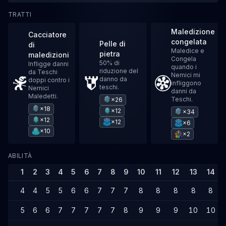
TRATTI
Maledizione
Cacciatore
congelata
Pelle di
di
Maledice e
pietra
maledizioni
Congela
50% di
Infligge danni
quando i
riduzione del
da Teschi
Nemici mi
danno da
doppi contro i
infliggono
teschi.
Nemici
danni da
Maledetti.
Teschi.
×26
×18
×12
×34
×12
×12
×6
×10
×2
ABILITÀ
1
2
3
4
5
6
7
8
9
10
11
12
13
14
4
4
5
5
6
6
7
7
7
8
8
8
8
8
5
6
6
7
7
7
7
7
8
9
9
9
10
10