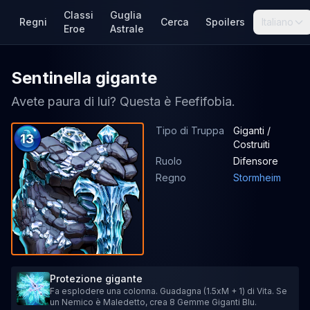
Classi
Guglia
Regni
Cerca
Spoilers
Italiano
Eroe
Astrale
Sentinella gigante
Avete paura di lui? Questa è Feefifobia.
Tipo di Truppa
Giganti /
13
Costruiti
Ruolo
Difensore
Regno
Stormheim
Protezione gigante
Fa esplodere una colonna. Guadagna (1.5xM + 1) di Vita. Se
un Nemico è Maledetto, crea 8 Gemme Giganti Blu.