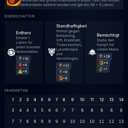
Verwandle alle grünen Edelsteine in Braun. Lass den ersten
Verbündeten wütend werden und gib ihm (M + 1) Leben.
EIGENSCHAFTEN
Standhaftigkeit
Immun gegen
Erdherz
Bemächtigt
Betäubung,
Erhalte 1
Gift, Krankheit,
Starte den
Leben für
Todeszeichen,
Kampf mit
jeden braunen
Lykanthropie
vollem Mana.
Verbündeten.
und
×28
Verschlingen.
×16
×4
×8
×22
×1
×8
×8
×8
FÄHIGKEITEN
1
2
3
4
5
6
7
8
9
10
11
12
13
14
3
4
4
5
5
6
6
7
7
8
8
8
8
8
7
7
8
8
9
9
9
9
10
10
10
11
12
13