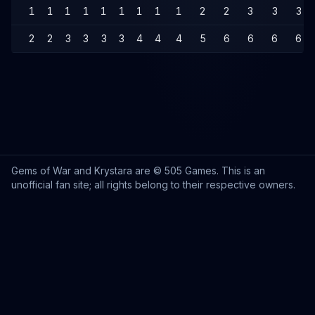
1
1
1
1
1
1
1
1
1
2
2
3
3
3
2
2
3
3
3
3
4
4
4
5
6
6
6
6
Gems of War and Krystara are © 505 Games. This is an
unofficial fan site; all rights belong to their respective owners.