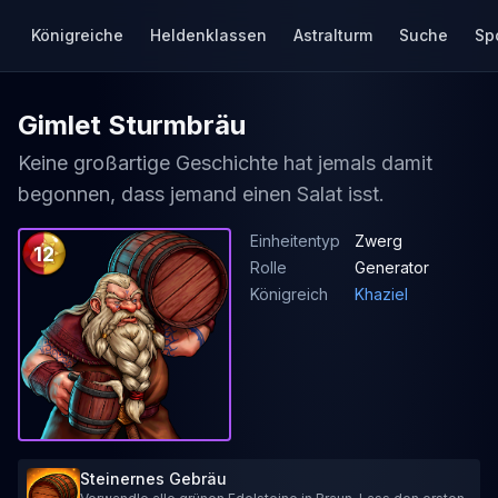
Königreiche
Heldenklassen
Astralturm
Suche
Sp
Gimlet Sturmbräu
Keine großartige Geschichte hat jemals damit
begonnen, dass jemand einen Salat isst.
Einheitentyp
Zwerg
12
Rolle
Generator
Königreich
Khaziel
Steinernes Gebräu