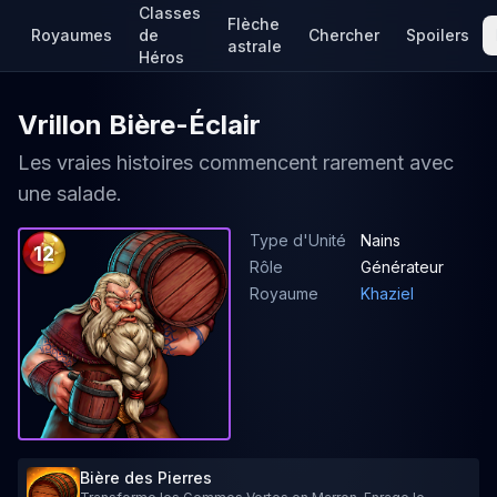
Classes
Flèche
Royaumes
de
Chercher
Spoilers
astrale
Héros
Vrillon Bière-Éclair
Les vraies histoires commencent rarement avec
une salade.
Type d'Unité
Nains
12
Rôle
Générateur
Royaume
Khaziel
Bière des Pierres