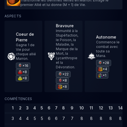
Transforme les Gemmes Vertes en Marron. Enrage le
premier Allié et lui donne (M + 1) de Vie.
ASPECTS
Bravoure
Immunité à la
Coeur de
Stupéfaction,
Autonome
Pierre
le Poison, la
Commence le
Maladie, la
Gagne 1 de
combat avec
Marque de la
Vie pour
toute sa
Mort, la
chaque allié
Mana.
Lycanthropie
Marron.
et la
×28
×16
Dévoration.
×4
×8
×22
×1
×8
×8
×8
COMPÉTENCES
1
2
3
4
5
6
7
8
9
10
11
12
13
14
3
4
4
5
5
6
6
7
7
8
8
8
8
8