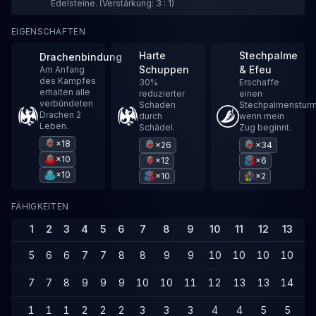
Edelsteine. (Verstärkung: 3 : 1)
EIGENSCHAFTEN
Harte
Stechpalme
Drachenbindung
Schuppen
& Efeu
Am Anfang
des Kampfes
30%
Erschaffe
erhalten alle
reduzierter
einen
verbündeten
Schaden
Stechpalmensturm
Drachen 2
durch
wenn mein
Leben.
Schädel.
Zug beginnt.
×18
×26
×34
×10
×12
×6
×10
×10
×2
FÄHIGKEITEN
1
2
3
4
5
6
7
8
9
10
11
12
13
1
5
6
6
7
7
8
8
9
9
10
10
10
10
1
7
7
8
9
9
9
10
10
11
12
13
13
14
1
1
1
1
2
2
2
3
3
3
4
4
5
5
6