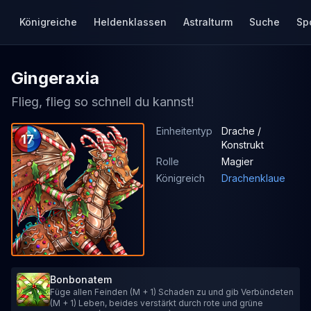
Königreiche
Heldenklassen
Astralturm
Suche
Sp
Gingeraxia
Flieg, flieg so schnell du kannst!
Einheitentyp
Drache /
17
Konstrukt
Rolle
Magier
Königreich
Drachenklaue
Bonbonatem
Füge allen Feinden (M + 1) Schaden zu und gib Verbündeten
(M + 1) Leben, beides verstärkt durch rote und grüne