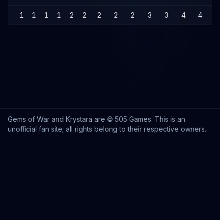
1
1
1
1
2
2
2
2
2
3
3
4
4
4
Gems of War and Krystara are © 505 Games. This is an
unofficial fan site; all rights belong to their respective owners.