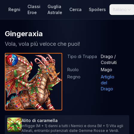
Classi
Guglia
Regni
Cerca
Spoilers
Italiano
Eroe
Astrale
Gingeraxia
Vola, vola più veloce che puoi!
Tipo di Truppa
Drago /
17
Costruiti
Ruolo
Mago
Regno
Artiglio
del
Drago
Alito di caramella
Infligge (M + 1) danni a tutti i Nemici e dona (M + 1) Vita agli
Alleati, entrambi potenziati dalle Gemme Rosse e Verdi.