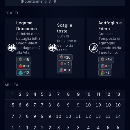
(Potenziamenti: 3 : 1)
TRATTI
Legame
Agrifoglio e
Scaglie
Draconico
Edera
toste
All'inizio della
Crea una
30% di
battaglia tutti i
Tempesta di
riduzione del
Draghi alleati
Agrifoglio
danno da
guadagnano 2
quando inizia
teschi.
alla Vita.
il mio turno.
×26
×18
×34
×12
×10
×6
×10
×10
×2
ABILITÀ
1
2
3
4
5
6
7
8
9
10
11
12
13
1
5
6
6
7
7
8
8
9
9
10
10
10
10
1
7
7
8
9
9
9
10
10
11
12
13
13
14
1
1
1
1
2
2
2
3
3
3
4
4
5
5
6