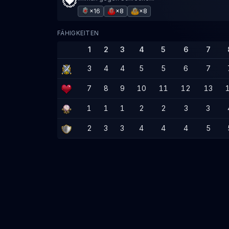
×16
×8
×8
FÄHIGKEITEN
1
2
3
4
5
6
7
3
4
4
5
5
6
7
7
8
9
10
11
12
13
1
1
1
2
2
3
3
2
3
3
4
4
4
5