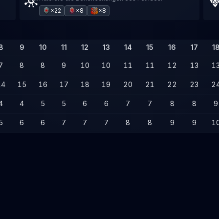
×22
×8
×8
8
9
10
11
12
13
14
15
16
17
1
7
8
8
9
10
10
11
11
12
13
1
14
15
16
17
18
19
20
21
22
23
2
4
4
5
5
6
6
7
7
8
8
9
5
6
6
7
7
7
8
8
9
9
1