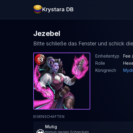
Krystara DB
Jezebel
Bitte schließe das Fenster und schick d
Einheitentyp
Fee 
13
Rolle
Hexe
Königreich
Mydn
EIGENSCHAFTEN
Mutig
Immun gegen Schrecken.