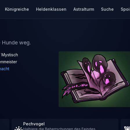
Königreiche
Heldenklassen
Astralturm
Suche
Spoi
ie Hunde weg.
/ Mystisch
nmeister
acht
Pechvogel
Halbiere die Beherrschungen des Feindes.