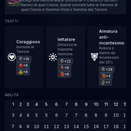
Scegli una Gemma Mana. Elimina (M + 1) Attacco da tutti i
Nemici di quel Colore. Quindi converti tutte le Gemme di
quel Colore in Gemme Viola o Gemme del Terrore.
TRATTI
Armatura
anti-
Iettatore
Coraggioso
incantesimo
Dimezza le
Immune al
Riduce il
maestrie
Terrore.
danno da
nemiche.
Incantesimi
×16
×22
del 25%
×8
×8
×28
×8
×8
×4
×1
ABILITÀ
1
2
3
4
5
6
7
8
9
10
11
12
13
3
4
4
5
5
6
7
7
8
8
9
10
10
7
8
9
10
11
12
13
14
15
16
17
18
19