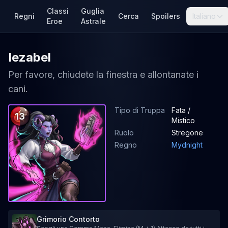
Classi
Guglia
Regni
Cerca
Spoilers
Italiano
Eroe
Astrale
Iezabel
Per favore, chiudete la finestra e allontanate i
cani.
Tipo di Truppa
Fata /
13
Mistico
Ruolo
Stregone
Regno
Mydnight
Grimorio Contorto