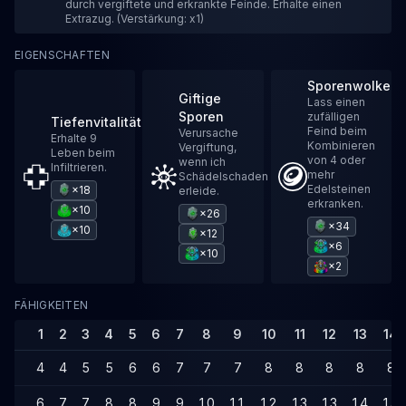
durch vergiftete und erkrankte Feinde. Erhalte einen
Extrazug. (Verstärkung: x1)
EIGENSCHAFTEN
Sporenwolke
Giftige
Lass einen
Sporen
zufälligen
Tiefenvitalität
Feind beim
Verursache
Erhalte 9
Kombinieren
Vergiftung,
Leben beim
von 4 oder
wenn ich
Infiltrieren.
mehr
Schädelschaden
Edelsteinen
×18
erleide.
erkranken.
×10
×26
×34
×10
×12
×6
×10
×2
FÄHIGKEITEN
1
2
3
4
5
6
7
8
9
10
11
12
13
14
4
4
5
5
6
6
7
7
7
8
8
8
8
8
6
7
7
8
8
9
9
10
11
12
13
13
14
14