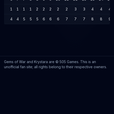
1
1
1
1
2
2
2
2
2
3
3
4
4
4
4
4
5
5
5
6
6
6
7
7
7
8
8
9
Gems of War and Krystara are © 505 Games. This is an
unofficial fan site; all rights belong to their respective owners.