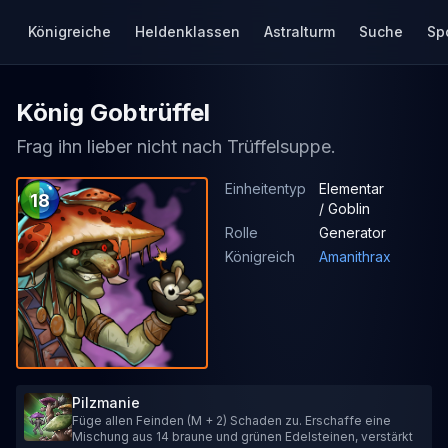
Königreiche
Heldenklassen
Astralturm
Suche
Sp
König Gobtrüffel
Frag ihn lieber nicht nach Trüffelsuppe.
Einheitentyp
Elementar
18
/ Goblin
Rolle
Generator
Königreich
Amanithrax
Pilzmanie
Füge allen Feinden (M + 2) Schaden zu. Erschaffe eine
Mischung aus 14 braune und grünen Edelsteinen, verstärkt