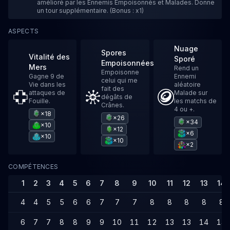
amélioré par les Ennemis Empoisonnés et Malades. Donne
un tour supplémentaire. (Bonus : x1)
ASPECTS
Nuage
Spores
Vitalité des
Sporé
Empoisonnées
Mers
Rend un
Empoisonne
Gagne 9 de
Ennemi
celui qui me
Vie dans les
aléatoire
fait des
attaques de
Malade sur
dégâts de
Fouille.
les matchs de
Crânes.
4 ou +.
×18
×26
×34
×10
×12
×6
×10
×10
×2
COMPÉTENCES
1
2
3
4
5
6
7
8
9
10
11
12
13
14
4
4
5
5
6
6
7
7
7
8
8
8
8
8
6
7
7
8
8
9
9
10
11
12
13
13
14
14