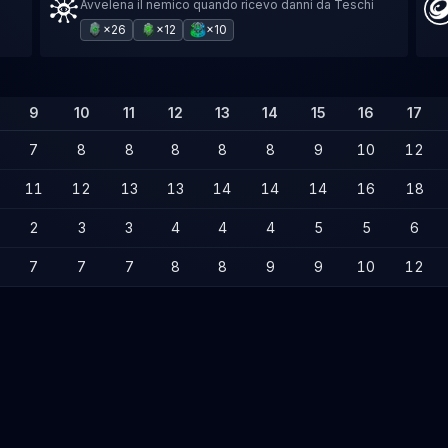
Avvelena il nemico quando ricevo danni da Teschi
×26
×12
×10
9
10
11
12
13
14
15
16
17
7
8
8
8
8
8
9
10
12
11
12
13
13
14
14
14
16
18
2
3
3
4
4
4
5
5
6
7
7
7
8
8
9
9
10
12