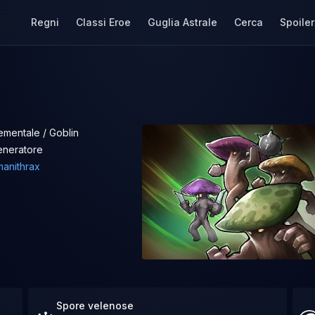
Regni
Classi Eroe
Guglia Astrale
Cerca
Spoiler
ementale / Goblin
eneratore
anithrax
Spore velenose