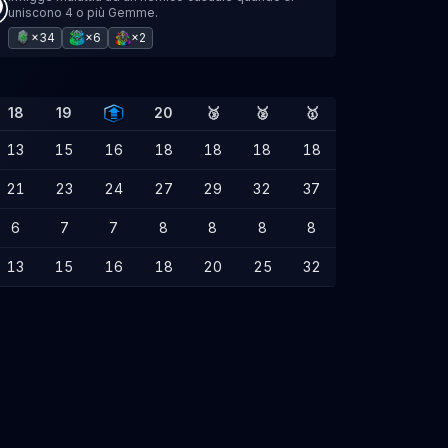
uniscono 4 o più Gemme.
×34
×6
×2
18
19
20
🥉
🥈
🥇
13
15
16
18
18
18
18
21
23
24
27
29
32
37
6
7
7
8
8
8
8
13
15
16
18
20
25
32