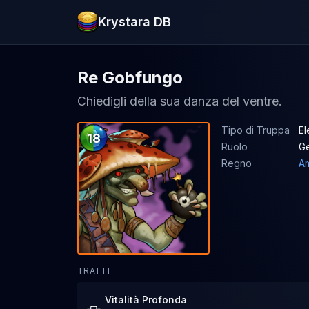
Krystara DB
Re Gobfungo
Chiedigli della sua danza del ventre.
Tipo di Truppa
El
18
Ruolo
G
Regno
Am
TRATTI
Vitalità Profonda