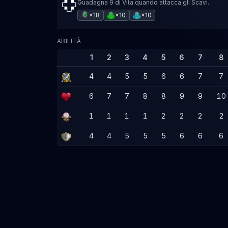
Guadagna 9 di Vita quando attacca gli Scavi.
×18
×10
×10
ABILITÀ
1
2
3
4
5
6
7
8
4
4
5
5
6
6
7
7
6
7
7
8
8
9
9
10
1
1
1
1
2
2
2
2
4
4
5
5
5
6
6
6