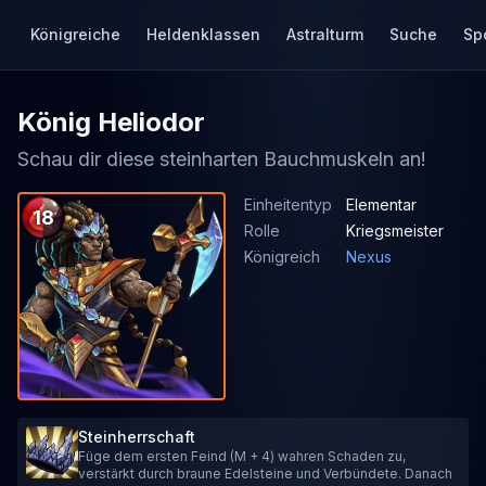
Königreiche
Heldenklassen
Astralturm
Suche
Sp
König Heliodor
Schau dir diese steinharten Bauchmuskeln an!
Einheitentyp
Elementar
18
Rolle
Kriegsmeister
Königreich
Nexus
Steinherrschaft
Füge dem ersten Feind (M + 4) wahren Schaden zu,
verstärkt durch braune Edelsteine und Verbündete. Danach