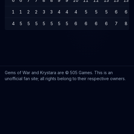
6
6
7
7
8
8
9
9
10
11
12
13
13
13
1
1
2
2
3
3
4
4
4
5
5
5
6
6
4
5
5
5
5
5
5
5
6
6
6
6
7
8
Gems of War and Krystara are © 505 Games. This is an
unofficial fan site; all rights belong to their respective owners.