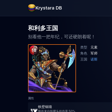
Krystara DB
和利多王国
别看他一把年纪，可还硬朗着呢！
类型
元素
18
角色
军师
王国
诺斯
属性
铁壁铜墙
降低来自骷髅头的伤害 50%。