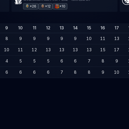
×26
×12
×10
9
10
11
12
13
14
15
16
17
8
9
9
9
9
9
10
11
13
10
11
12
13
13
13
13
15
17
4
5
5
5
6
6
7
8
9
6
6
6
6
7
8
8
9
10