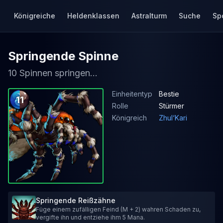
Königreiche
Heldenklassen
Astralturm
Suche
Sp
Springende Spinne
10 Spinnen springen...
Einheitentyp
Bestie
11
Rolle
Stürmer
Königreich
Zhul‘Kari
Springende Reißzähne
Füge einem zufälligen Feind (M + 2) wahren Schaden zu,
vergifte ihn und entziehe ihm 5 Mana.