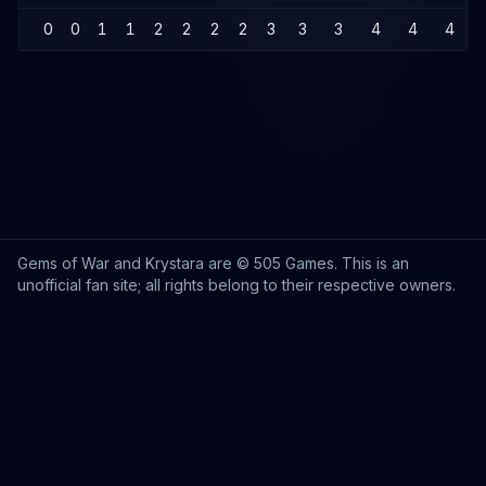
0
0
1
1
2
2
2
2
3
3
3
4
4
4
Gems of War and Krystara are © 505 Games. This is an
unofficial fan site; all rights belong to their respective owners.