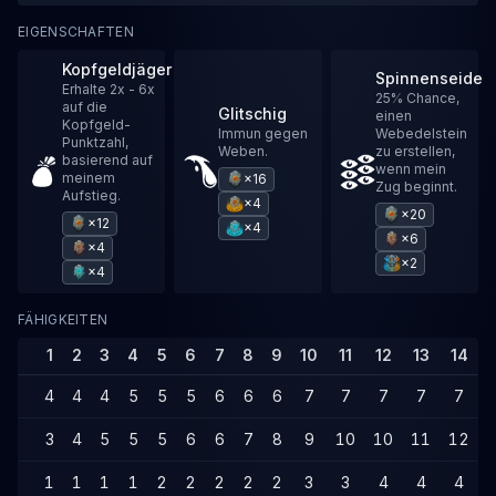
EIGENSCHAFTEN
Kopfgeldjäger
Spinnenseide
Erhalte 2x - 6x
25% Chance,
auf die
Glitschig
einen
Kopfgeld-
Immun gegen
Webedelstein
Punktzahl,
Weben.
zu erstellen,
basierend auf
wenn mein
meinem
×16
Zug beginnt.
Aufstieg.
×4
×20
×12
×4
×6
×4
×2
×4
FÄHIGKEITEN
1
2
3
4
5
6
7
8
9
10
11
12
13
14
4
4
4
5
5
5
6
6
6
7
7
7
7
7
3
4
5
5
5
6
6
7
8
9
10
10
11
12
1
1
1
1
2
2
2
2
2
3
3
4
4
4