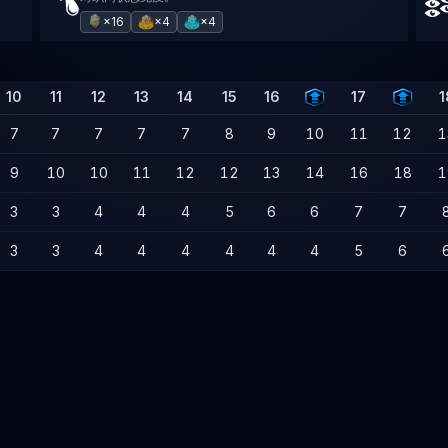
×16
×4
×4
10
11
12
13
14
15
16
17
1
7
7
7
7
7
8
9
10
11
12
1
9
10
10
11
12
12
13
14
16
18
1
3
3
4
4
4
5
6
6
7
7
3
3
4
4
4
4
4
4
5
6