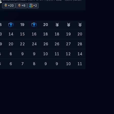
×20
×6
×2
8
19
20
🥉
🥈
🥇
3
14
15
16
18
18
19
20
9
20
22
24
26
26
27
28
8
8
9
9
10
11
12
14
6
6
7
8
9
9
10
11