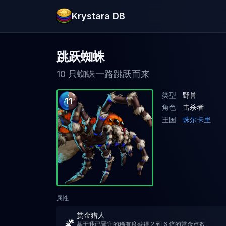
Krystara DB
跳跃蜘蛛
10 只蜘蛛一路跳跃而来
类型
野兽
11
角色
击杀者
王国
蛛尔卡里
属性
赏金猎人
基于我已晋升的稀有度获得 2 到 6 倍的赏金点数。