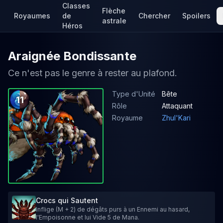
Classes
Flèche
Royaumes
de
Chercher
Spoilers
astrale
Héros
Araignée Bondissante
Ce n'est pas le genre à rester au plafond.
Type d'Unité
Bête
11
Rôle
Attaquant
Royaume
Zhul'Kari
Crocs qui Sautent
Inflige (M + 2) de dégâts purs à un Ennemi au hasard,
l'Empoisonne et lui Vide 5 de Mana.