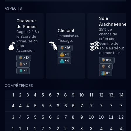
ASPECTS
Soie
Chasseur
Arachnéenne
de Primes
25% de
Glissant
Gagne 2 à 6 x
chance de
Immunisé au
le Score de
créer une
Tissage.
Prime, selon
Gemme de
mon
×16
Toile au début
Ascension.
de mon tour.
×4
×12
×20
×4
×4
×6
×4
×2
COMPÉTENCES
1
2
3
4
5
6
7
8
9
10
11
12
13
14
4
4
4
5
5
5
6
6
6
7
7
7
7
7
3
4
5
5
5
6
6
7
8
9
10
10
11
12
1
1
1
1
2
2
2
2
2
3
3
4
4
4