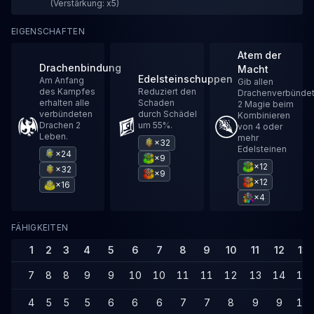
(Verstärkung: x5)
EIGENSCHAFTEN
Atem der
Drachenbindung
Macht
Edelsteinschuppen
Am Anfang
Gib allen
des Kampfes
Reduziert den
Drachenverbünde
erhalten alle
Schaden
2 Magie beim
verbündeten
durch Schädel
Kombinieren
Drachen 2
um 55%.
von 4 oder
Leben.
mehr
×32
Edelsteinen
×24
×9
×12
×32
×9
×12
×16
×4
FÄHIGKEITEN
1
2
3
4
5
6
7
8
9
10
11
12
13
7
8
8
9
9
10
10
11
11
12
13
14
14
4
5
5
5
6
6
6
7
7
8
9
9
10