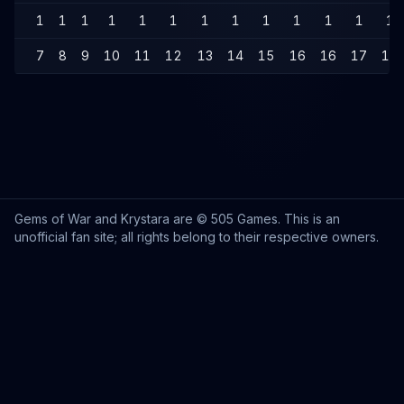
1
1
1
1
1
1
1
1
1
1
1
1
1
7
8
9
10
11
12
13
14
15
16
16
17
18
Gems of War and Krystara are © 505 Games. This is an
unofficial fan site; all rights belong to their respective owners.