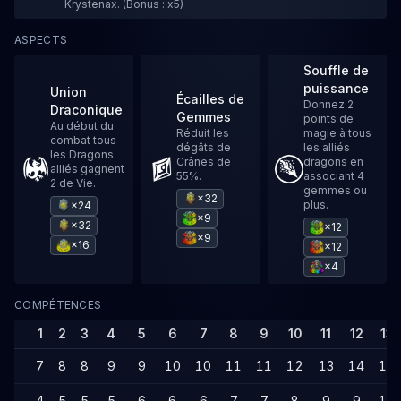
Krystenax. (Bonus : x5)
ASPECTS
Souffle de
puissance
Union
Écailles de
Donnez 2
Draconique
Gemmes
points de
Au début du
Réduit les
magie à tous
combat tous
dégâts de
les alliés
les Dragons
Crânes de
dragons en
alliés gagnent
55%.
associant 4
2 de Vie.
gemmes ou
×32
plus.
×24
×9
×32
×12
×9
×16
×12
×4
COMPÉTENCES
1
2
3
4
5
6
7
8
9
10
11
12
13
7
8
8
9
9
10
10
11
11
12
13
14
14
4
5
5
5
6
6
6
7
7
8
9
9
10