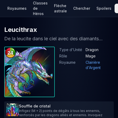
Classes
Flèche
Royaumes
de
Chercher
Spoilers
astrale
Héros
Leucithrax
De la leucite dans le ciel avec des diamants...
Type d'Unité
Dragon
24
Rôle
Mage
Royaume
Clairière
d'Argent
Souffle de cristal
Infligez (M + 2) points de dégâts à tous les ennemis,
renforcés par les dragons alliés et ennemis. Invoquez