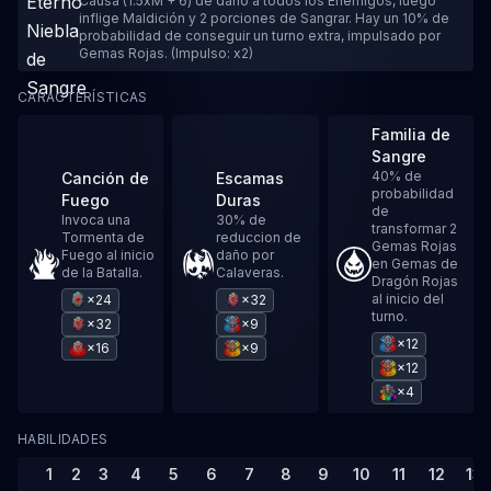
Causa (1.5xM + 6) de daño a todos los Enemigos, luego
inflige Maldición y 2 porciones de Sangrar. Hay un 10% de
probabilidad de conseguir un turno extra, impulsado por
Gemas Rojas. (Impulso: x2)
CARACTERÍSTICAS
Familia de
Sangre
40% de
Canción de
Escamas
probabilidad
Fuego
Duras
de
Invoca una
30% de
transformar 2
Tormenta de
reduccion de
Gemas Rojas
Fuego al inicio
daño por
en Gemas de
de la Batalla.
Calaveras.
Dragón Rojas
al inicio del
×24
×32
turno.
×32
×9
×12
×16
×9
×12
×4
HABILIDADES
1
2
3
4
5
6
7
8
9
10
11
12
13