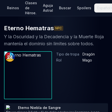
Clases
Aguja
Reinos
de
Buscar
Spoilers
Español
Astral
Héroe.
Eterno Hematras
NPC
Y la Oscuridad y la Decadencia y la Muerte Roja
mantenía el dominio sin limites sobre todos.
Tipo de tropa
Dragón
24
Rol
Mago
Eterno Niebla de Sangre