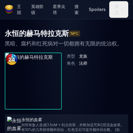
王
英雄阶
星界尖
搜
中
Spoilers
国
级
塔
索
文
永恒的赫马特拉克斯
NPC
黑暗、腐朽和红死病对一切都拥有无限的统治权。
类型
龙族
24
角色
法师
永恒的血雾
对所有敌人造成(1.5xM + 6)点伤害，并附加诅咒和2层流血效果。
有10%的几率获得额外回合，红色宝石可提升额外回合数。 (加