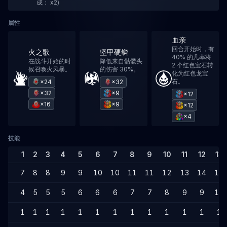
成： x2)
属性
血亲
回合开始时，有
火之歌
坚甲硬鳞
40% 的几率将
在战斗开始的时
降低来自骷髅头
2 个红色宝石转
候召唤火风暴。
的伤害 30%。
化为红色龙宝
石。
×24
×32
×32
×9
×12
×16
×9
×12
×4
技能
1
2
3
4
5
6
7
8
9
10
11
12
13
7
8
8
9
9
10
10
11
11
12
13
14
14
4
5
5
5
6
6
6
7
7
8
9
9
10
1
1
1
1
1
1
1
1
1
1
1
1
1